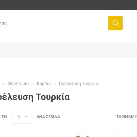
Φουντούκι
Καρποί
Προέλευση Τουρκία
οέλευση Τουρκία
ΙΣΗ
ΑΝΆ ΣΕΛΊΔΑ
ΤΑΞΙΝΌΜ